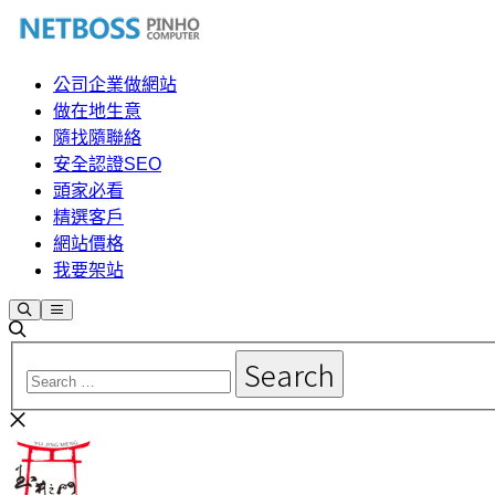
公司企業做網站
做在地生意
隨找隨聯絡
安全認證SEO
頭家必看
精選客戶
網站價格
我要架站
Search
Main
menu