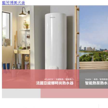
藝芳博美犬舍